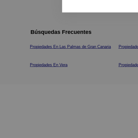
Búsquedas Frecuentes
Propiedades En Las Palmas de Gran Canaria
Propiedad
Propiedades En Vera
Propiedade