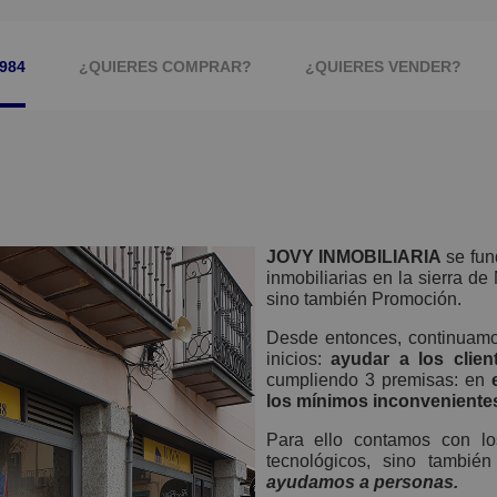
984
¿QUIERES COMPRAR?
¿QUIERES VENDER?
AGENTES DE LA PROPIEDAD Y MLS
IMAGEN PR
JOVY INMOBILIARIA
se fun
inmobiliarias en la sierra de
sino también Promoción.
Desde entonces, continuamos
inicios:
ayudar a los clie
cumpliendo 3 premisas: en
e
los mínimos inconveniente
Para ello contamos con lo
tecnológicos, sino tambi
ayudamos a personas.