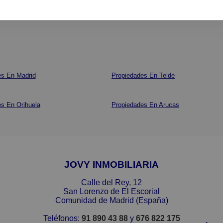
es En Madrid
Propiedades En Telde
s En Orihuela
Propiedades En Arucas
JOVY INMOBILIARIA
Calle del Rey, 12
San Lorenzo de El Escorial
Comunidad de Madrid (España)
Teléfonos:
91 890 43 88
y
676 822 175