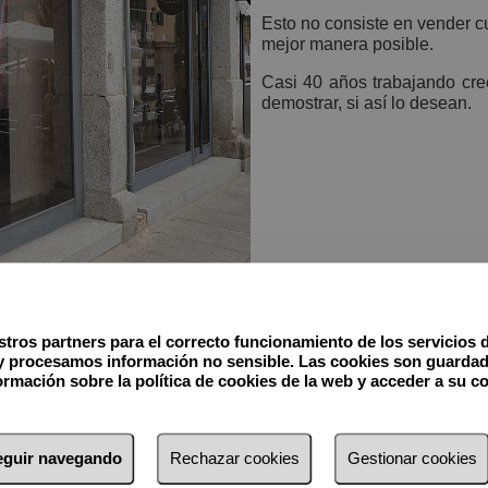
Esto no consiste en vender c
mejor manera posible.
Casi 40 años trabajando cr
demostrar, si así lo desean.
tros partners para el correcto funcionamiento de los servicios 
y procesamos información no sensible. Las cookies son guardad
rmación sobre la política de cookies de la web y acceder a su c
seguir navegando
Rechazar cookies
Gestionar cookies