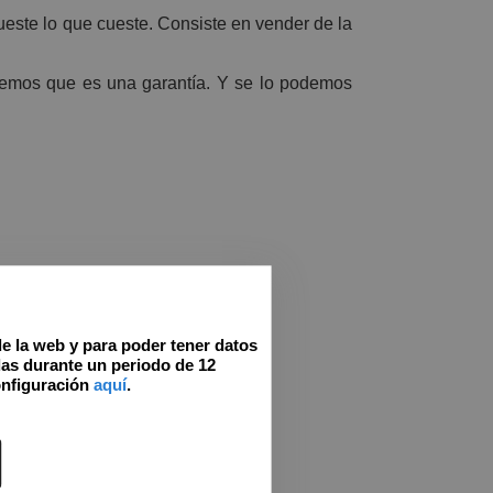
ueste lo que cueste. Consiste en vender de la
eemos que es una garantía. Y se lo podemos
de la web y para poder tener datos
as durante un periodo de 12
onfiguración
aquí
.