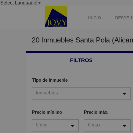
Select Language
▼
INICIO
DESDE 1
20
Inmuebles
Santa Pola (Alican
AGENTES DE LA PRO
FILTROS
Tipo de inmueble
Inmuebles
Inmuebles
Precio mínimo
Precio máx.
Viviendas
€ min
€ max
Garaje