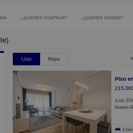
984
¿QUIERES COMPRAR?
¿QUIERES VENDER?
te)
PIEDAD Y MLS
IMAGEN PROFESIONAL
m
Lista
Mapa
m
M
215.00
B
¡Luz, Diseño y la Mejor Ubicación en Santa Pola! Tu
C
Nuevo Re
P
¿Buscas 
G
natural 
2 Do