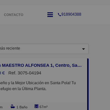
918904388
CONTACTO
ás reciente
ás reciente
Piso en MAESTRO ALFONSEA 1, Centro, Santa Pola
enos reciente
0 €
Ref. 3075-04194
aratos
aros
fugio en la Última Planta.
equeños
un hogar listo para entrar a vivir, lleno de luz
randes
y donde tengas absolutamente todo a un paso?
67m²
rm
1 Baño