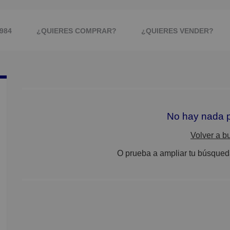
984
¿QUIERES COMPRAR?
¿QUIERES VENDER?
PIEDAD Y MLS
IMAGEN PROFESIONAL
No hay nada p
Volver a b
O prueba a ampliar tu búsqueda