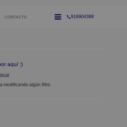
918904388
CONTACTO
or aquí :)
uscar
 modificando algún filtro