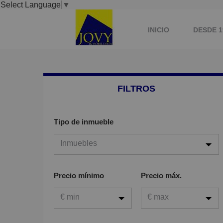
Select Language
▼
INICIO
DESDE 1
AGENTES DE LA PRO
FILTROS
Tipo de inmueble
Inmuebles
Inmuebles
Precio mínimo
Precio máx.
Viviendas
€ min
€ max
Garaje
Oficina
€ min
€ max